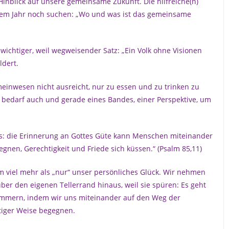
inblick auf unsere gemeinsame Zukunft. Die hilfreiche(n)
esem Jahr noch suchen: „Wo und was ist das gemeinsame
n wichtiger, weil wegweisender Satz: „Ein Volk ohne Visionen
ldert.
emeinwesen nicht ausreicht, nur zu essen und zu trinken zu
s bedarf auch und gerade eines Bandes, einer Perspektive, um
s: die Erinnerung an Gottes Güte kann Menschen miteinander
nen, Gerechtigkeit und Friede sich küssen.“ (Psalm 85,11)
m viel mehr als „nur“ unser persönliches Glück. Wir nehmen
ber den eigenen Tellerrand hinaus, weil sie spüren: Es geht
mmern, indem wir uns miteinander auf den Weg der
tiger Weise begegnen.