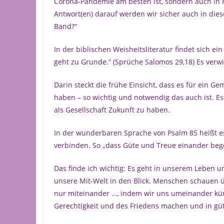
Corona-Pandemie am besten ist, sondern auch in H
Antwort(en) darauf werden wir sicher auch in di
Band?“
In der biblischen Weisheitsliteratur findet sich ei
geht zu Grunde.“ (Sprüche Salomos 29,18) Es verwi
Darin steckt die frühe Einsicht, dass es für ein G
haben – so wichtig und notwendig das auch ist. E
als Gesellschaft Zukunft zu haben.
In der wunderbaren Sprache von Psalm 85 heißt e
verbinden. So „dass Güte und Treue einander begeg
Das finde ich wichtig: Es geht in unserem Leben u
unsere Mit-Welt in den Blick. Menschen schauen ü
nur miteinander …, indem wir uns umeinander kü
Gerechtigkeit und des Friedens machen und in gü