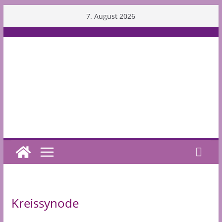
Skip
7. August 2026
to
content
Kreissynode