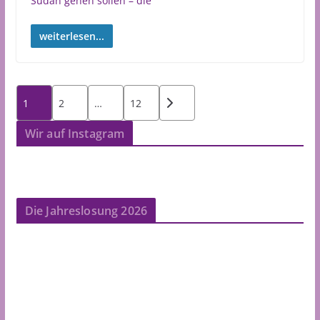
Sudan gehen sollen – die
weiterlesen...
Seitennummerierung
1
2
…
12
der
Beiträge
Wir auf Instagram
Die Jahreslosung 2026