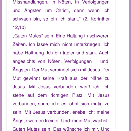
Misshandlungen, in Nöten, in Verfolgungen
und Ängsten um Christi, denn wenn ich
schwach bin, so bin ich stark.“ (2. Kor
inther
12,10)
„
G
uten Mutes“
sein.
E
ine Haltung in schweren
Zeiten. Ich lasse mich nicht unterkriegen.
Ic
h
habe Hoffnung.
Ich bin tapfer und stark. Auch
angesichts von Nöten, Verfolgungen …
und
Ängsten. Der Mut verbindet
sich mit Jesus. Der
Mut gewinnt seine Kraft aus der
Nähe zu
Jesus.
M
it
Jesus verbunden, weiß
ich: ich
stehe a
uf dem richtigen Platz.
Mit Jesus
verbunden, spüre ich:
es
lohnt
sich mutig zu
sein.
Mit Jesus verbunden, erlebe ich: meine
Ängste werden kleiner. Und: mein Mut wächst.
Guten Mutes sein. D
a
s wünsche ich mir.
Und