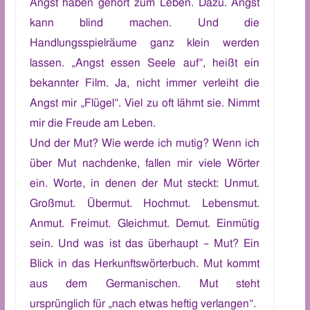
A
ngst haben gehört zum Leben. Dazu. Angst
kann blind machen.
U
nd die
Handlungsspielräume ganz klein werden
lassen. „Angst essen Seele auf“, heißt ein
bekannter Film.
Ja,
nicht immer verleiht
d
ie
Angst
mir
„Flügel“. Viel zu oft lähmt sie.
N
immt
mir
die Freude am Leben.
Und der Mut? Wie werde ich mutig? Wenn ich
über Mut nachdenke, fallen mir viele Wörter
ein. Worte, in denen der Mut steckt: Unmut.
Großmut. Übermut.
Hochmut. Lebensmut.
Anmut. Freimut.
Gleichmut.
Demut.
Einmütig
sein. Und was ist das überhaupt –
Mut? Ein
Blick in das Herkunftswörterbuch. Mut kommt
aus dem Germanischen.
Mut
steht
ursprünglich für „nach etwas heftig verlangen“.