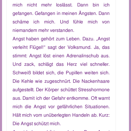
mich
nicht mehr loslässt.
Dann bin ich
gefangen.
Gefangen
in
m
einen Ängsten.
Dann
s
chäm
e ich m
ich.
Und
fühl
e
m
ich von
niemandem mehr
verstanden.
A
ngst haben gehört zum Leben. Dazu. „Angst
verleiht Flügel!“ sagt der Volksmund.
Ja, da
s
stimmt: Angst löst einen Adrenalinschub aus.
Und zack, schlägt
das Herz viel schneller.
Schweiß bildet sich, die Pupillen weiten sich.
Die Kehle wie zugeschnürt.
D
ie Nackenhaare
aufgestellt.
Der
Körper schüttet
Stresshormone
aus. Damit ich der
Gefahr entkomme. Oft warnt
mich die
Angst vor gefährlichen Situationen.
H
ält
mich
vo
m u
nüberlegt
en H
andeln
ab
. Kurz:
D
ie
Angst
schützt
mich
.