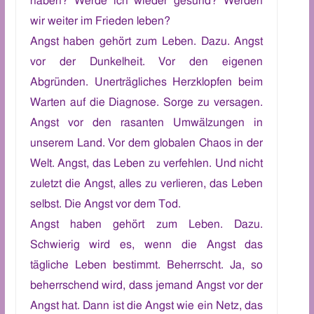
haben?
Werde ich wieder gesund? Werden
wir weiter im Frieden leben?
A
ngst haben gehört zum Leben. Dazu.
Angst
vor der Dunkelheit.
V
or den eigenen
Abgründen.
U
nerträgliche
s
Herzklopfen beim
Warten auf die Diagnose. Sorge zu versagen.
Angst vor den rasanten Umwälzungen in
unsere
m Land
.
Vor
dem globalen Chaos in der
Welt. Angst, das Leben zu verfehlen. Und nicht
zuletzt die Angst, alles zu verlieren, das Leben
selbst. Die Angst vor dem Tod.
A
ngst haben gehört zum Leben. Dazu.
Schwierig wird es, wenn
die
Angst das
tägliche Leben bestimmt.
Beherrscht. Ja,
so
beherrschend
wird
, dass jemand Angst vor der
Angst hat.
D
ann
ist die Angst wie
ein Netz, das