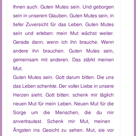
Ihnen auch. Guten Mutes sein. Und
ge
borgen
sein
in unserem Glauben.
Guten Mutes sein, in
tiefe
r
Zuversicht
für
das L
e
b
e
n
.
Guten Mutes
sein und erleben: mein Mut
wächst
weiter
.
Gerade dann
, wenn
ich ihn
brauch
e
.
Wenn
andere
ihn brauche
n
.
Guten Mutes sein,
gemeinsam mit anderen. Das stärkt meinen
Mut.
Guten Mutes sein. Gott darum bitten. Die uns
das Leben schenkte. Der voller Liebe in
unsere
Herzen
sieht. Gott bitten:
schenk
mir
täglich
neuen Mut für
mein
Leben.
Neuen Mut für
die
Sorge um die Menschen, die du
mir
anvertraut
est
. Schenk
mir
Mut,
meinen
Ängsten
ins Gesicht zu sehen.
Mut,
sie vor