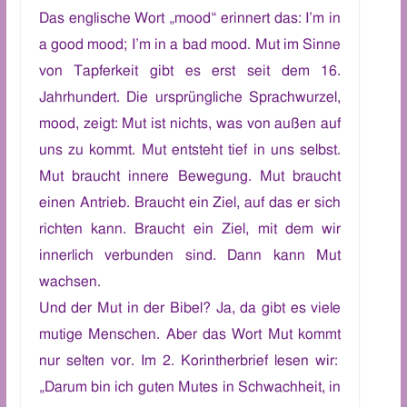
D
as
englische
Wort „
mood“
erinnert das
: I’m in
a good mood; I’m in a bad mood.
Mut im Sinne
von
Tapferkei
t gibt es
erst seit dem 16.
Jahrhundert
. Die ursprüngliche Sprachwurzel,
mood,
zeigt: Mut ist nichts, was von außen auf
uns zu kommt. Mut entsteht tief in uns selbst.
Mut braucht innere Bewegung. Mut braucht
einen Antrieb.
Braucht
ein Ziel, auf das er sich
richten kann.
Braucht ein Ziel,
mit dem wir
innerlich verbunden sind. Dann kann Mut
wachsen.
Und der Mut in der Bibel? Ja, da gibt es
viele
mutige Menschen.
A
ber das Wort Mut
kommt
nur selten vor. Im
2.
Korintherbrief lesen wir:
„Darum bin ich guten Mutes in Schwachheit, in