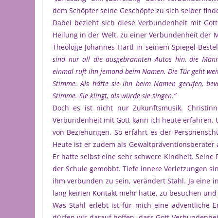
dem Schöpfer seine Geschöpfe zu sich selber fin
Dabei bezieht sich diese Verbundenheit mit Got
Heilung in der Welt, zu einer Verbundenheit der 
Theologe Johannes Hartl in seinem Spiegel-Beste
sind nur all die ausgebrannten Autos hin, die Männ
einmal ruft ihn jemand beim Namen. Die Tür geht weit 
Stimme. Als hätte sie ihn beim Namen gerufen, bev
Stimme. Sie klingt, als würde sie singen.“
Doch es ist nicht nur Zukunftsmusik. Christi
Verbundenheit mit Gott kann ich heute erfahren. 
von Beziehungen. So erfährt es der Personenschü
Heute ist er zudem als Gewaltpräventionsberater 
Er hatte selbst eine sehr schwere Kindheit. Seine 
der Schule gemobbt. Tiefe innere Verletzungen si
ihm verbunden zu sein, verändert Stahl. Ja eine i
lang keinen Kontakt mehr hatte, zu besuchen und
Was Stahl erlebt ist für mich eine adventliche Er
dürfen wir darauf hoffen, dass Gott Verbundenhe