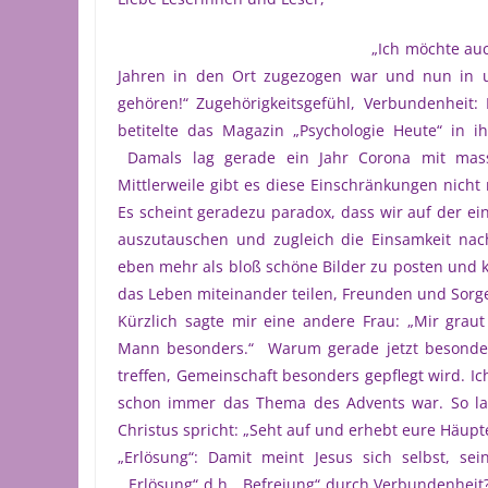
„Ich möchte auc
Jahren in den Ort zugezogen war und nun in u
gehören!“ Zugehörigkeitsgefühl, Verbundenheit: 
betitelte das Magazin „Psychologie Heute“ in 
Damals lag gerade ein Jahr Corona mit massi
Mittlerweile gibt es diese Einschränkungen nicht
Es scheint geradezu paradox, dass wir auf der e
auszutauschen und zugleich die Einsamkeit nach
eben mehr als bloß schöne Bilder zu posten und k
das Leben miteinander teilen, Freunden und Sorg
Kürzlich sagte mir eine andere Frau: „Mir grau
Mann besonders.“ Warum gerade jetzt besonders?
treffen, Gemeinschaft besonders gepflegt wird. I
schon immer das Thema des Advents war. So lau
Christus spricht: „Seht auf und erhebt eure Häupte
„Erlösung“: Damit meint Jesus sich selbst, 
„Erlösung“ d.h. „Befreiung“ durch Verbundenheit?