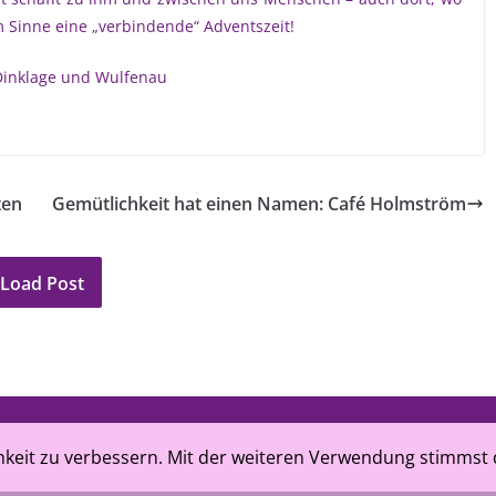
m Sinne eine „verbindende“ Adventszeit!
Dinklage und Wulfenau
ten
Gemütlichkeit hat einen Namen: Café Holmström
Load Post
rchenkreis Oldenburger Münsterland, Up de Höchde 3, 49
chkeit zu verbessern. Mit der weiteren Verwendung stimmst