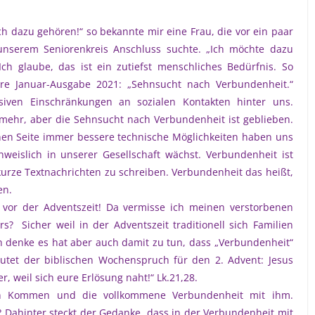
h dazu gehören!“ so bekannte mir eine Frau, die vor ein paar
nserem Seniorenkreis Anschluss suchte. „Ich möchte dazu
Ich glaube, das ist ein zutiefst menschliches Bedürfnis. So
ihre Januar-Ausgabe 2021: „Sehnsucht nach Verbundenheit.“
ven Einschränkungen an sozialen Kontakten hinter uns.
 mehr, aber die Sehnsucht nach Verbundenheit ist geblieben.
inen Seite immer bessere technische Möglichkeiten haben uns
weislich in unserer Gesellschaft wächst. Verbundenheit ist
urze Textnachrichten zu schreiben. Verbundenheit das heißt,
en.
t vor der Adventszeit! Da vermisse ich meinen verstorbenen
 Sicher weil in der Adventszeit traditionell sich Familien
ch denke es hat aber auch damit zu tun, dass „Verbundenheit“
tet der biblischen Wochenspruch für den 2. Advent: Jesus
r, weil sich eure Erlösung naht!“ Lk.21,28.
sein Kommen und die vollkommene Verbundenheit mit ihm.
 Dahinter steckt der Gedanke, dass in der Verbundenheit mit