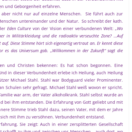
den und Geborgenheit erfahren.
t aber nicht nur auf einzelne Menschen. Sie führt auch zur
Menschen untereinander und der Natur. So schreibt der kath.
ller
Eden Culture
von der Vision einer verbundenen Welt:
„Wo
er in Militärkleidung und die radioaktiv verseuchte Zone? …Auf
auf. Diese Stimme hört sich eigenartig vertraut an. Er kennt diese
or es das Universum gab. „Willkommen in der Zukunft“ sagt die
nnen und Christen bekennen: Es hat schon begonnen. Eine
Und in dieser Verbundenheit erlebe ich Heilung, auch Heilung
tzer Michael Stahl. Stahl war Bodyguard vieler Prominenter.
an Schulen sehr gefragt. Michael Stahl weiß wovon er spricht.
Familie war arm, der Vater alkoholkrank. Stahl selbst wurde an
nd bei ihm entstanden. Die Erfahrung von Gott geliebt und mit
nnere Stimme trieb Stahl dazu, seinen Vater, mit dem er Jahre
 sich mit ihm zu versöhnen. Verbundenheit entstand.
fahrung. Sie zeigt: Auch in einer zersplitterten Gesellschaft
it schafft zu ihm und zwischen uns Menschen – auch dort, wo