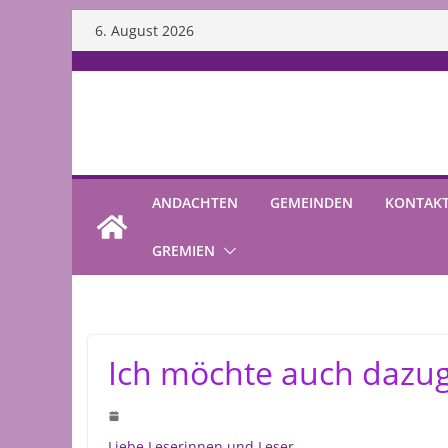
Skip
6. August 2026
to
content
ANDACHTEN
GEMEINDEN
KONTAK
GREMIEN
Ich möchte auch daz
Liebe Leserinnen und Leser,