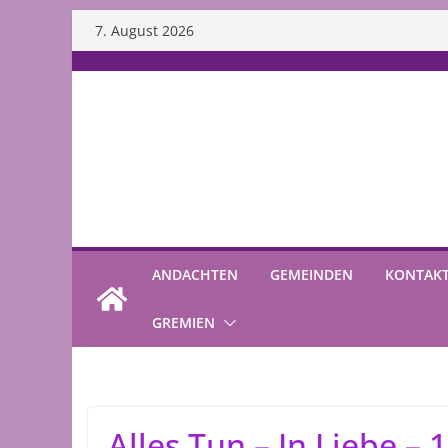
Skip
7. August 2026
to
content
ANDACHTEN
GEMEINDEN
KONTAK
GREMIEN
Alles Tun – In Liebe – 