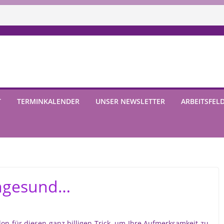
T
TERMINKALENDER
UNSER NEWSLETTER
ARBEITSFEL
ungesund…
on für diesen ganz billigen Trick, um Ihre Aufmerksamkeit zu