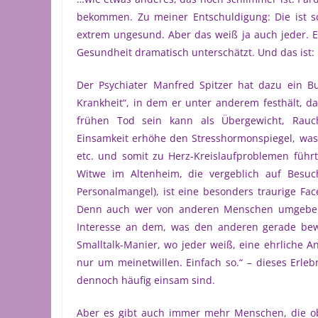
bekommen. Zu meiner Entschuldigung: Die ist sc
extrem ungesund. Aber das weiß ja auch jeder. 
Gesundheit dramatisch unterschätzt. Und das ist: 
Der Psychiater Manfred Spitzer hat dazu ein B
Krankheit“, in dem er unter anderem festhält, da
frühen Tod sein kann als Übergewicht, Rauch
Einsamkeit erhöhe den Stresshormonspiegel, was
etc. und somit zu Herz-Kreislaufproblemen führt
Witwe im Altenheim, die vergeblich auf Besuc
Personalmangel), ist eine besonders traurige Fac
Denn auch wer von anderen Menschen umgeben i
Interesse an dem, was den anderen gerade bewe
Smalltalk-Manier, wo jeder weiß, eine ehrliche An
nur um meinetwillen. Einfach so.“ – dieses Erlebn
dennoch häufig einsam sind.
Aber es gibt auch immer mehr Menschen, die objek