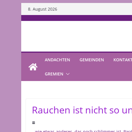
Skip
8. August 2026
to
content
ANDACHTEN
GEMEINDEN
KONTAK
GREMIEN
Rauchen ist nicht so 
…wie etwas anderes, das noch schlimmer ist. Pard