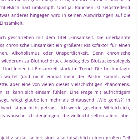
hließlich hart umkämpft. Und ja, Rauchen ist selbstredend
Etwas anderes hingegen wird in seinen Auswirkungen auf die
Einsamkeit.
uch geschrieben mit dem Titel „Einsamkeit. Die unerkannte
ss chronische Einsamkeit ein größerer Risikofaktor für einen
en, Alkoholismus oder Unsportlichkeit. Denn chronische
 wiederum zu Bluthochdruck, Anstieg des Blutzuckerspiegels
. Und leider ist Einsamkeit stark im Trend. Die hochbetagte
h wartet (und nicht einmal mehr der Pastor kommt, weil
ette, aber eine von vielen dieses vielschichtigen Phänomens.
st, kann sich einsam fühlen. Eine Frage mit aufrichtigem
gt, wiegt glaube ich mehr als eintausend „Wie geht’s?“ in
twort ist gar nicht gefragt. „Ich werde gesehen. Wirklich ich,
is wünsche ich denjenigen, die vielleicht selten allein, aber
tiv sozial isoliert sind, also tatsächlich einen großen Teil