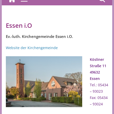
Essen i.O
Ev.-luth. Kirchengemeinde Essen i.O.
Website der Kirchengemeinde
Kösliner
Straße 11
49632
Essen
Tel.: 05434
– 93023
Fax: 05434
– 93024