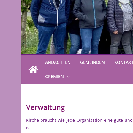
ANDACHTEN
GEMEINDEN
KONTAK
GREMIEN
Verwaltung
Kirche braucht wie jede Organisation eine gute und 
ist.